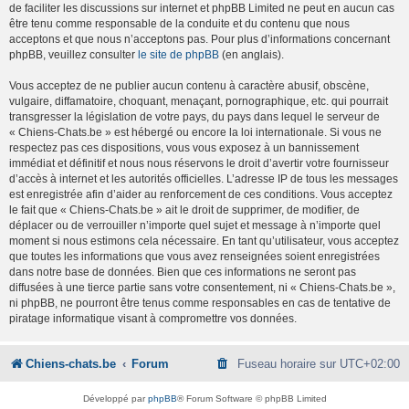
de faciliter les discussions sur internet et phpBB Limited ne peut en aucun cas
être tenu comme responsable de la conduite et du contenu que nous
acceptons et que nous n’acceptons pas. Pour plus d’informations concernant
phpBB, veuillez consulter
le site de phpBB
(en anglais).
Vous acceptez de ne publier aucun contenu à caractère abusif, obscène,
vulgaire, diffamatoire, choquant, menaçant, pornographique, etc. qui pourrait
transgresser la législation de votre pays, du pays dans lequel le serveur de
« Chiens-Chats.be » est hébergé ou encore la loi internationale. Si vous ne
respectez pas ces dispositions, vous vous exposez à un bannissement
immédiat et définitif et nous nous réservons le droit d’avertir votre fournisseur
d’accès à internet et les autorités officielles. L’adresse IP de tous les messages
est enregistrée afin d’aider au renforcement de ces conditions. Vous acceptez
le fait que « Chiens-Chats.be » ait le droit de supprimer, de modifier, de
déplacer ou de verrouiller n’importe quel sujet et message à n’importe quel
moment si nous estimons cela nécessaire. En tant qu’utilisateur, vous acceptez
que toutes les informations que vous avez renseignées soient enregistrées
dans notre base de données. Bien que ces informations ne seront pas
diffusées à une tierce partie sans votre consentement, ni « Chiens-Chats.be »,
ni phpBB, ne pourront être tenus comme responsables en cas de tentative de
piratage informatique visant à compromettre vos données.
Chiens-chats.be
Forum
Fuseau horaire sur
UTC+02:00
Développé par
phpBB
® Forum Software © phpBB Limited