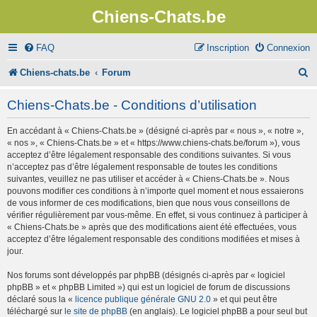
Chiens-Chats.be
FAQ
Inscription
Connexion
R
Chiens-chats.be
Forum
e
Chiens-Chats.be - Conditions d’utilisation
c
En accédant à « Chiens-Chats.be » (désigné ci-après par « nous », « notre »,
h
« nos », « Chiens-Chats.be » et « https://www.chiens-chats.be/forum »), vous
e
acceptez d’être légalement responsable des conditions suivantes. Si vous
n’acceptez pas d’être légalement responsable de toutes les conditions
r
suivantes, veuillez ne pas utiliser et accéder à « Chiens-Chats.be ». Nous
pouvons modifier ces conditions à n’importe quel moment et nous essaierons
c
de vous informer de ces modifications, bien que nous vous conseillons de
vérifier régulièrement par vous-même. En effet, si vous continuez à participer à
h
« Chiens-Chats.be » après que des modifications aient été effectuées, vous
e
acceptez d’être légalement responsable des conditions modifiées et mises à
jour.
r
Nos forums sont développés par phpBB (désignés ci-après par « logiciel
phpBB » et « phpBB Limited ») qui est un logiciel de forum de discussions
déclaré sous la «
licence publique générale GNU 2.0
» et qui peut être
téléchargé sur
le site de phpBB
(en anglais). Le logiciel phpBB a pour seul but