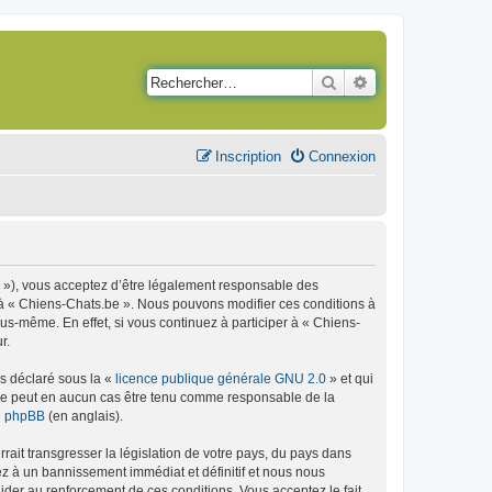
Rechercher
Recherche avancé
Inscription
Connexion
m »), vous acceptez d’être légalement responsable des
r à « Chiens-Chats.be ». Nous pouvons modifier ces conditions à
s-même. En effet, si vous continuez à participer à « Chiens-
r.
ns déclaré sous la «
licence publique générale GNU 2.0
» et qui
ed ne peut en aucun cas être tenu comme responsable de la
de phpBB
(en anglais).
ait transgresser la législation de votre pays, du pays dans
ez à un bannissement immédiat et définitif et nous nous
d’aider au renforcement de ces conditions. Vous acceptez le fait