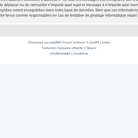
 de déplacer ou de verrouiller n’importe quel sujet et message à n’importe quel mome
ignées soient enregistrées dans notre base de données. Bien que ces informations n
être tenus comme responsables en cas de tentative de piratage informatique visan
Développé par
phpBB
® Forum Software © phpBB Limited
Traduction française officielle
©
Qiaeru
Confidentialité
|
Conditions