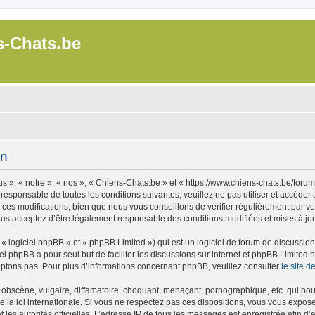
s-Chats.be
on
 », « notre », « nos », « Chiens-Chats.be » et « https://www.chiens-chats.be/foru
 responsable de toutes les conditions suivantes, veuillez ne pas utiliser et accéde
es modifications, bien que nous vous conseillons de vérifier régulièrement par vou
ous acceptez d’être légalement responsable des conditions modifiées et mises à jou
 logiciel phpBB » et « phpBB Limited ») qui est un logiciel de forum de discussio
iel phpBB a pour seul but de faciliter les discussions sur internet et phpBB Limit
ptons pas. Pour plus d’informations concernant phpBB, veuillez consulter
le site 
obscène, vulgaire, diffamatoire, choquant, menaçant, pornographique, etc. qui pourr
 la loi internationale. Si vous ne respectez pas ces dispositions, vous vous expos
 et les autorités officielles. L’adresse IP de tous les messages est enregistrée afin 