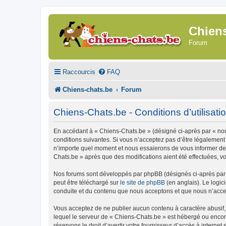
Chien
Forum
Raccourcis
FAQ
Chiens-chats.be
Forum
Chiens-Chats.be - Conditions d’utilisati
En accédant à « Chiens-Chats.be » (désigné ci-après par « nous
conditions suivantes. Si vous n’acceptez pas d’être légalement
n’importe quel moment et nous essaierons de vous informer de c
Chats.be » après que des modifications aient été effectuées, v
Nos forums sont développés par phpBB (désignés ci-après par «
peut être téléchargé sur
le site de phpBB
(en anglais). Le logic
conduite et du contenu que nous acceptons et que nous n’acce
Vous acceptez de ne publier aucun contenu à caractère abusif, 
lequel le serveur de « Chiens-Chats.be » est hébergé ou encore
réservons le droit d’avertir votre fournisseur d’accès à internet