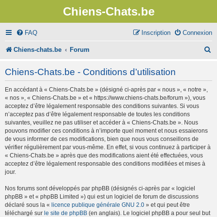
Chiens-Chats.be
FAQ
Inscription
Connexion
R
Chiens-chats.be
Forum
e
Chiens-Chats.be - Conditions d’utilisation
c
En accédant à « Chiens-Chats.be » (désigné ci-après par « nous », « notre »,
h
« nos », « Chiens-Chats.be » et « https://www.chiens-chats.be/forum »), vous
e
acceptez d’être légalement responsable des conditions suivantes. Si vous
n’acceptez pas d’être légalement responsable de toutes les conditions
r
suivantes, veuillez ne pas utiliser et accéder à « Chiens-Chats.be ». Nous
pouvons modifier ces conditions à n’importe quel moment et nous essaierons
c
de vous informer de ces modifications, bien que nous vous conseillons de
vérifier régulièrement par vous-même. En effet, si vous continuez à participer à
h
« Chiens-Chats.be » après que des modifications aient été effectuées, vous
e
acceptez d’être légalement responsable des conditions modifiées et mises à
jour.
r
Nos forums sont développés par phpBB (désignés ci-après par « logiciel
phpBB » et « phpBB Limited ») qui est un logiciel de forum de discussions
déclaré sous la «
licence publique générale GNU 2.0
» et qui peut être
téléchargé sur
le site de phpBB
(en anglais). Le logiciel phpBB a pour seul but