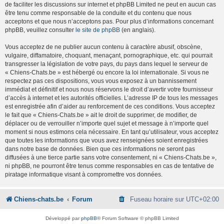
de faciliter les discussions sur internet et phpBB Limited ne peut en aucun cas
être tenu comme responsable de la conduite et du contenu que nous
acceptons et que nous n’acceptons pas. Pour plus d’informations concernant
phpBB, veuillez consulter
le site de phpBB
(en anglais).
Vous acceptez de ne publier aucun contenu à caractère abusif, obscène,
vulgaire, diffamatoire, choquant, menaçant, pornographique, etc. qui pourrait
transgresser la législation de votre pays, du pays dans lequel le serveur de
« Chiens-Chats.be » est hébergé ou encore la loi internationale. Si vous ne
respectez pas ces dispositions, vous vous exposez à un bannissement
immédiat et définitif et nous nous réservons le droit d’avertir votre fournisseur
d’accès à internet et les autorités officielles. L’adresse IP de tous les messages
est enregistrée afin d’aider au renforcement de ces conditions. Vous acceptez
le fait que « Chiens-Chats.be » ait le droit de supprimer, de modifier, de
déplacer ou de verrouiller n’importe quel sujet et message à n’importe quel
moment si nous estimons cela nécessaire. En tant qu’utilisateur, vous acceptez
que toutes les informations que vous avez renseignées soient enregistrées
dans notre base de données. Bien que ces informations ne seront pas
diffusées à une tierce partie sans votre consentement, ni « Chiens-Chats.be »,
ni phpBB, ne pourront être tenus comme responsables en cas de tentative de
piratage informatique visant à compromettre vos données.
Chiens-chats.be
Forum
Fuseau horaire sur
UTC+02:00
Développé par
phpBB
® Forum Software © phpBB Limited