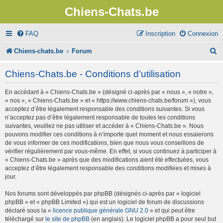
Chiens-Chats.be
FAQ
Inscription
Connexion
R
Chiens-chats.be
Forum
e
Chiens-Chats.be - Conditions d’utilisation
c
En accédant à « Chiens-Chats.be » (désigné ci-après par « nous », « notre »,
h
« nos », « Chiens-Chats.be » et « https://www.chiens-chats.be/forum »), vous
e
acceptez d’être légalement responsable des conditions suivantes. Si vous
n’acceptez pas d’être légalement responsable de toutes les conditions
r
suivantes, veuillez ne pas utiliser et accéder à « Chiens-Chats.be ». Nous
pouvons modifier ces conditions à n’importe quel moment et nous essaierons
c
de vous informer de ces modifications, bien que nous vous conseillons de
vérifier régulièrement par vous-même. En effet, si vous continuez à participer à
h
« Chiens-Chats.be » après que des modifications aient été effectuées, vous
e
acceptez d’être légalement responsable des conditions modifiées et mises à
jour.
r
Nos forums sont développés par phpBB (désignés ci-après par « logiciel
phpBB » et « phpBB Limited ») qui est un logiciel de forum de discussions
déclaré sous la «
licence publique générale GNU 2.0
» et qui peut être
téléchargé sur
le site de phpBB
(en anglais). Le logiciel phpBB a pour seul but