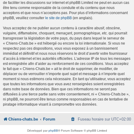
de faciliter les discussions sur internet et phpBB Limited ne peut en aucun cas
être tenu comme responsable de la conduite et du contenu que nous
acceptons et que nous n’acceptons pas. Pour plus d’informations concernant
phpBB, veuillez consulter
le site de phpBB
(en anglais).
Vous acceptez de ne publier aucun contenu à caractère abusif, obscène,
vulgaire, diffamatoire, choquant, menaçant, pornographique, etc. qui pourrait
transgresser la législation de votre pays, du pays dans lequel le serveur de
« Chiens-Chats.be » est hébergé ou encore la loi internationale. Si vous ne
respectez pas ces dispositions, vous vous exposez à un bannissement
immédiat et définitif et nous nous réservons le droit d’avertir votre fournisseur
d’accès à internet et les autorités officielles. L’adresse IP de tous les messages
est enregistrée afin d’aider au renforcement de ces conditions. Vous acceptez
le fait que « Chiens-Chats.be » ait le droit de supprimer, de modifier, de
déplacer ou de verrouiller n’importe quel sujet et message à n’importe quel
moment si nous estimons cela nécessaire. En tant qu’utilisateur, vous acceptez
que toutes les informations que vous avez renseignées soient enregistrées
dans notre base de données. Bien que ces informations ne seront pas
diffusées à une tierce partie sans votre consentement, ni « Chiens-Chats.be »,
ni phpBB, ne pourront être tenus comme responsables en cas de tentative de
piratage informatique visant à compromettre vos données.
Chiens-chats.be
Forum
Fuseau horaire sur
UTC+02:00
Développé par
phpBB
® Forum Software © phpBB Limited