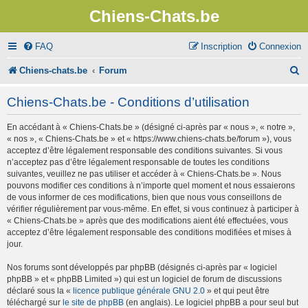
Chiens-Chats.be
FAQ
Inscription
Connexion
R
Chiens-chats.be
Forum
e
Chiens-Chats.be - Conditions d’utilisation
c
En accédant à « Chiens-Chats.be » (désigné ci-après par « nous », « notre »,
h
« nos », « Chiens-Chats.be » et « https://www.chiens-chats.be/forum »), vous
e
acceptez d’être légalement responsable des conditions suivantes. Si vous
n’acceptez pas d’être légalement responsable de toutes les conditions
r
suivantes, veuillez ne pas utiliser et accéder à « Chiens-Chats.be ». Nous
pouvons modifier ces conditions à n’importe quel moment et nous essaierons
c
de vous informer de ces modifications, bien que nous vous conseillons de
vérifier régulièrement par vous-même. En effet, si vous continuez à participer à
h
« Chiens-Chats.be » après que des modifications aient été effectuées, vous
e
acceptez d’être légalement responsable des conditions modifiées et mises à
jour.
r
Nos forums sont développés par phpBB (désignés ci-après par « logiciel
phpBB » et « phpBB Limited ») qui est un logiciel de forum de discussions
déclaré sous la «
licence publique générale GNU 2.0
» et qui peut être
téléchargé sur
le site de phpBB
(en anglais). Le logiciel phpBB a pour seul but