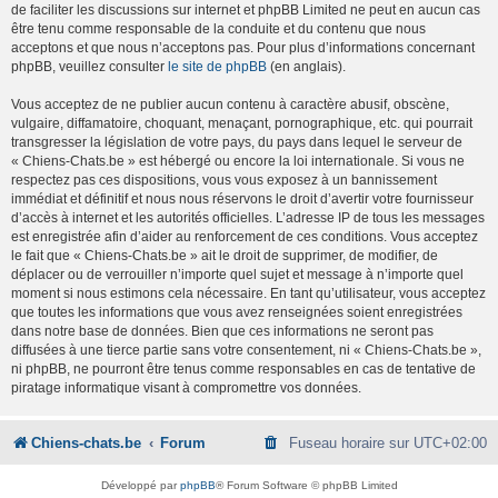
de faciliter les discussions sur internet et phpBB Limited ne peut en aucun cas
être tenu comme responsable de la conduite et du contenu que nous
acceptons et que nous n’acceptons pas. Pour plus d’informations concernant
phpBB, veuillez consulter
le site de phpBB
(en anglais).
Vous acceptez de ne publier aucun contenu à caractère abusif, obscène,
vulgaire, diffamatoire, choquant, menaçant, pornographique, etc. qui pourrait
transgresser la législation de votre pays, du pays dans lequel le serveur de
« Chiens-Chats.be » est hébergé ou encore la loi internationale. Si vous ne
respectez pas ces dispositions, vous vous exposez à un bannissement
immédiat et définitif et nous nous réservons le droit d’avertir votre fournisseur
d’accès à internet et les autorités officielles. L’adresse IP de tous les messages
est enregistrée afin d’aider au renforcement de ces conditions. Vous acceptez
le fait que « Chiens-Chats.be » ait le droit de supprimer, de modifier, de
déplacer ou de verrouiller n’importe quel sujet et message à n’importe quel
moment si nous estimons cela nécessaire. En tant qu’utilisateur, vous acceptez
que toutes les informations que vous avez renseignées soient enregistrées
dans notre base de données. Bien que ces informations ne seront pas
diffusées à une tierce partie sans votre consentement, ni « Chiens-Chats.be »,
ni phpBB, ne pourront être tenus comme responsables en cas de tentative de
piratage informatique visant à compromettre vos données.
Chiens-chats.be
Forum
Fuseau horaire sur
UTC+02:00
Développé par
phpBB
® Forum Software © phpBB Limited