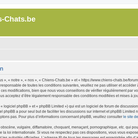
s-Chats.be
on
 », « notre », « nos », « Chiens-Chats.be » et « https://www.chiens-chats.be/foru
 responsable de toutes les conditions suivantes, veuillez ne pas utiliser et accéde
es modifications, bien que nous vous conseillons de vérifier régulièrement par vou
ous acceptez d’être légalement responsable des conditions modifiées et mises à jou
 logiciel phpBB » et « phpBB Limited ») qui est un logiciel de forum de discussio
iel phpBB a pour seul but de faciliter les discussions sur internet et phpBB Limit
ptons pas. Pour plus d’informations concernant phpBB, veuillez consulter
le site 
obscène, vulgaire, diffamatoire, choquant, menaçant, pornographique, etc. qui pourr
 la loi internationale. Si vous ne respectez pas ces dispositions, vous vous expos
 et les autorités officielles. L’adresse IP de tous les messages est enregistrée afin 