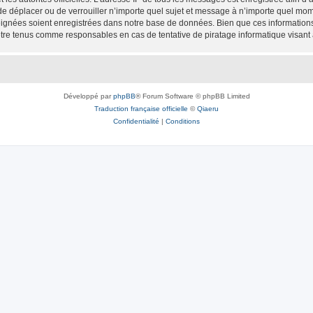
 de déplacer ou de verrouiller n’importe quel sujet et message à n’importe quel mome
ignées soient enregistrées dans notre base de données. Bien que ces informations n
être tenus comme responsables en cas de tentative de piratage informatique visan
Développé par
phpBB
® Forum Software © phpBB Limited
Traduction française officielle
©
Qiaeru
Confidentialité
|
Conditions