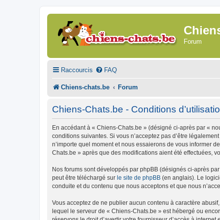
Chien
Forum
Raccourcis
FAQ
Chiens-chats.be
Forum
Chiens-Chats.be - Conditions d’utilisati
En accédant à « Chiens-Chats.be » (désigné ci-après par « nous
conditions suivantes. Si vous n’acceptez pas d’être légalement
n’importe quel moment et nous essaierons de vous informer de c
Chats.be » après que des modifications aient été effectuées, v
Nos forums sont développés par phpBB (désignés ci-après par «
peut être téléchargé sur
le site de phpBB
(en anglais). Le logic
conduite et du contenu que nous acceptons et que nous n’acce
Vous acceptez de ne publier aucun contenu à caractère abusif, 
lequel le serveur de « Chiens-Chats.be » est hébergé ou encore
réservons le droit d’avertir votre fournisseur d’accès à internet