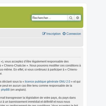
Rechercher
Recherche avancé
Inscription
Connexion
m »), vous acceptez d’être légalement responsable des
r à « Chiens-Chats.be ». Nous pouvons modifier ces conditions à
s-même. En effet, si vous continuez à participer à « Chiens-
r.
ns déclaré sous la «
licence publique générale GNU 2.0
» et qui
ed ne peut en aucun cas être tenu comme responsable de la
de phpBB
(en anglais).
ait transgresser la législation de votre pays, du pays dans
ez à un bannissement immédiat et définitif et nous nous
d’aider au renforcement de ces conditions. Vous acceptez le fait