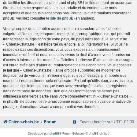
de faciliter les discussions sur internet et phpBB Limited ne peut en aucun cas
être tenu comme responsable de la conduite et du contenu que nous
acceptons et que nous n’acceptons pas. Pour plus d’informations concernant
phpBB, veuillez consulter
le site de phpBB
(en anglais).
Vous acceptez de ne publier aucun contenu à caractère abusif, obscène,
vulgaire, diffamatoire, choquant, menaçant, pornographique, etc. qui pourrait
transgresser la législation de votre pays, du pays dans lequel le serveur de
« Chiens-Chats.be » est hébergé ou encore la loi internationale. Si vous ne
respectez pas ces dispositions, vous vous exposez à un bannissement
immédiat et définitif et nous nous réservons le droit d’avertir votre fournisseur
d’accès à internet et les autorités officielles. L’adresse IP de tous les messages
est enregistrée afin d’aider au renforcement de ces conditions. Vous acceptez
le fait que « Chiens-Chats.be » ait le droit de supprimer, de modifier, de
déplacer ou de verrouiller n’importe quel sujet et message à n’importe quel
moment si nous estimons cela nécessaire. En tant qu’utilisateur, vous acceptez
que toutes les informations que vous avez renseignées soient enregistrées
dans notre base de données. Bien que ces informations ne seront pas
diffusées à une tierce partie sans votre consentement, ni « Chiens-Chats.be »,
ni phpBB, ne pourront être tenus comme responsables en cas de tentative de
piratage informatique visant à compromettre vos données.
Chiens-chats.be
Forum
Fuseau horaire sur
UTC+02:00
Développé par
phpBB
® Forum Software © phpBB Limited