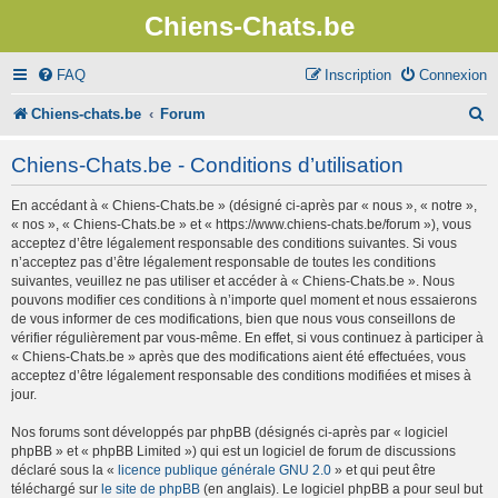
Chiens-Chats.be
FAQ
Inscription
Connexion
R
Chiens-chats.be
Forum
e
Chiens-Chats.be - Conditions d’utilisation
c
En accédant à « Chiens-Chats.be » (désigné ci-après par « nous », « notre »,
h
« nos », « Chiens-Chats.be » et « https://www.chiens-chats.be/forum »), vous
e
acceptez d’être légalement responsable des conditions suivantes. Si vous
n’acceptez pas d’être légalement responsable de toutes les conditions
r
suivantes, veuillez ne pas utiliser et accéder à « Chiens-Chats.be ». Nous
pouvons modifier ces conditions à n’importe quel moment et nous essaierons
c
de vous informer de ces modifications, bien que nous vous conseillons de
vérifier régulièrement par vous-même. En effet, si vous continuez à participer à
h
« Chiens-Chats.be » après que des modifications aient été effectuées, vous
e
acceptez d’être légalement responsable des conditions modifiées et mises à
jour.
r
Nos forums sont développés par phpBB (désignés ci-après par « logiciel
phpBB » et « phpBB Limited ») qui est un logiciel de forum de discussions
déclaré sous la «
licence publique générale GNU 2.0
» et qui peut être
téléchargé sur
le site de phpBB
(en anglais). Le logiciel phpBB a pour seul but