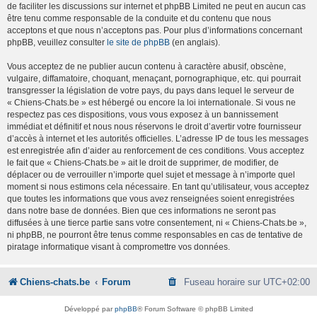
de faciliter les discussions sur internet et phpBB Limited ne peut en aucun cas
être tenu comme responsable de la conduite et du contenu que nous
acceptons et que nous n’acceptons pas. Pour plus d’informations concernant
phpBB, veuillez consulter
le site de phpBB
(en anglais).
Vous acceptez de ne publier aucun contenu à caractère abusif, obscène,
vulgaire, diffamatoire, choquant, menaçant, pornographique, etc. qui pourrait
transgresser la législation de votre pays, du pays dans lequel le serveur de
« Chiens-Chats.be » est hébergé ou encore la loi internationale. Si vous ne
respectez pas ces dispositions, vous vous exposez à un bannissement
immédiat et définitif et nous nous réservons le droit d’avertir votre fournisseur
d’accès à internet et les autorités officielles. L’adresse IP de tous les messages
est enregistrée afin d’aider au renforcement de ces conditions. Vous acceptez
le fait que « Chiens-Chats.be » ait le droit de supprimer, de modifier, de
déplacer ou de verrouiller n’importe quel sujet et message à n’importe quel
moment si nous estimons cela nécessaire. En tant qu’utilisateur, vous acceptez
que toutes les informations que vous avez renseignées soient enregistrées
dans notre base de données. Bien que ces informations ne seront pas
diffusées à une tierce partie sans votre consentement, ni « Chiens-Chats.be »,
ni phpBB, ne pourront être tenus comme responsables en cas de tentative de
piratage informatique visant à compromettre vos données.
Chiens-chats.be
Forum
Fuseau horaire sur
UTC+02:00
Développé par
phpBB
® Forum Software © phpBB Limited