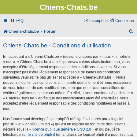
Chiens-Chats.be
FAQ
Inscription
Connexion
R
Chiens-chats.be
Forum
e
Chiens-Chats.be - Conditions d’utilisation
c
En accédant à « Chiens-Chats.be » (désigné ci-après par « nous », « notre »,
h
« nos », « Chiens-Chats.be » et « https://www.chiens-chats.be/forum »), vous
e
acceptez d’être légalement responsable des conditions suivantes. Si vous
n’acceptez pas d’être légalement responsable de toutes les conditions
r
suivantes, veuillez ne pas utiliser et accéder à « Chiens-Chats.be ». Nous
pouvons modifier ces conditions à n’importe quel moment et nous essaierons
c
de vous informer de ces modifications, bien que nous vous conseillons de
vérifier régulièrement par vous-même. En effet, si vous continuez à participer à
h
« Chiens-Chats.be » après que des modifications aient été effectuées, vous
e
acceptez d’être légalement responsable des conditions modifiées et mises à
jour.
r
Nos forums sont développés par phpBB (désignés ci-après par « logiciel
phpBB » et « phpBB Limited ») qui est un logiciel de forum de discussions
déclaré sous la «
licence publique générale GNU 2.0
» et qui peut être
téléchargé sur
le site de phpBB
(en anglais). Le logiciel phpBB a pour seul but