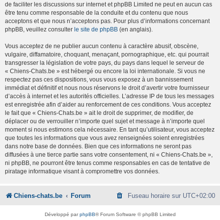
de faciliter les discussions sur internet et phpBB Limited ne peut en aucun cas
être tenu comme responsable de la conduite et du contenu que nous
acceptons et que nous n’acceptons pas. Pour plus d’informations concernant
phpBB, veuillez consulter
le site de phpBB
(en anglais).
Vous acceptez de ne publier aucun contenu à caractère abusif, obscène,
vulgaire, diffamatoire, choquant, menaçant, pornographique, etc. qui pourrait
transgresser la législation de votre pays, du pays dans lequel le serveur de
« Chiens-Chats.be » est hébergé ou encore la loi internationale. Si vous ne
respectez pas ces dispositions, vous vous exposez à un bannissement
immédiat et définitif et nous nous réservons le droit d’avertir votre fournisseur
d’accès à internet et les autorités officielles. L’adresse IP de tous les messages
est enregistrée afin d’aider au renforcement de ces conditions. Vous acceptez
le fait que « Chiens-Chats.be » ait le droit de supprimer, de modifier, de
déplacer ou de verrouiller n’importe quel sujet et message à n’importe quel
moment si nous estimons cela nécessaire. En tant qu’utilisateur, vous acceptez
que toutes les informations que vous avez renseignées soient enregistrées
dans notre base de données. Bien que ces informations ne seront pas
diffusées à une tierce partie sans votre consentement, ni « Chiens-Chats.be »,
ni phpBB, ne pourront être tenus comme responsables en cas de tentative de
piratage informatique visant à compromettre vos données.
Chiens-chats.be
Forum
Fuseau horaire sur
UTC+02:00
Développé par
phpBB
® Forum Software © phpBB Limited