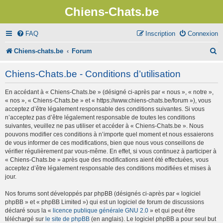
Chiens-Chats.be
FAQ
Inscription
Connexion
R
Chiens-chats.be
Forum
e
Chiens-Chats.be - Conditions d’utilisation
c
En accédant à « Chiens-Chats.be » (désigné ci-après par « nous », « notre »,
h
« nos », « Chiens-Chats.be » et « https://www.chiens-chats.be/forum »), vous
e
acceptez d’être légalement responsable des conditions suivantes. Si vous
n’acceptez pas d’être légalement responsable de toutes les conditions
r
suivantes, veuillez ne pas utiliser et accéder à « Chiens-Chats.be ». Nous
pouvons modifier ces conditions à n’importe quel moment et nous essaierons
c
de vous informer de ces modifications, bien que nous vous conseillons de
vérifier régulièrement par vous-même. En effet, si vous continuez à participer à
h
« Chiens-Chats.be » après que des modifications aient été effectuées, vous
e
acceptez d’être légalement responsable des conditions modifiées et mises à
jour.
r
Nos forums sont développés par phpBB (désignés ci-après par « logiciel
phpBB » et « phpBB Limited ») qui est un logiciel de forum de discussions
déclaré sous la «
licence publique générale GNU 2.0
» et qui peut être
téléchargé sur
le site de phpBB
(en anglais). Le logiciel phpBB a pour seul but