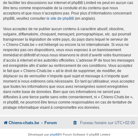
de faciliter les discussions sur internet et phpBB Limited ne peut en aucun cas
être tenu comme responsable de la conduite et du contenu que nous
acceptons et que nous n’acceptons pas. Pour plus d’informations concernant
phpBB, veuillez consulter
le site de phpBB
(en anglais).
Vous acceptez de ne publier aucun contenu à caractère abusif, obscène,
vulgaire, diffamatoire, choquant, menaçant, pornographique, etc. qui pourrait
transgresser la législation de votre pays, du pays dans lequel le serveur de
« Chiens-Chats.be » est hébergé ou encore la loi internationale. Si vous ne
respectez pas ces dispositions, vous vous exposez à un bannissement
immédiat et définitif et nous nous réservons le droit d’avertir votre fournisseur
d’accès à internet et les autorités officielles. L’adresse IP de tous les messages
est enregistrée afin d’aider au renforcement de ces conditions. Vous acceptez
le fait que « Chiens-Chats.be » ait le droit de supprimer, de modifier, de
déplacer ou de verrouiller n’importe quel sujet et message à n’importe quel
moment si nous estimons cela nécessaire. En tant qu’utilisateur, vous acceptez
que toutes les informations que vous avez renseignées soient enregistrées
dans notre base de données. Bien que ces informations ne seront pas
diffusées à une tierce partie sans votre consentement, ni « Chiens-Chats.be »,
ni phpBB, ne pourront être tenus comme responsables en cas de tentative de
piratage informatique visant à compromettre vos données.
Chiens-chats.be
Forum
Fuseau horaire sur
UTC+02:00
Développé par
phpBB
® Forum Software © phpBB Limited