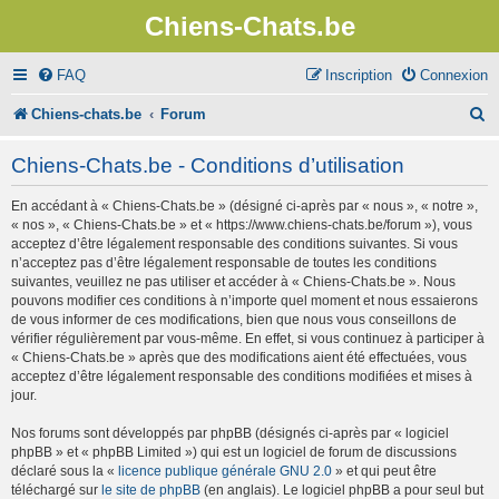
Chiens-Chats.be
FAQ
Inscription
Connexion
R
Chiens-chats.be
Forum
e
Chiens-Chats.be - Conditions d’utilisation
c
En accédant à « Chiens-Chats.be » (désigné ci-après par « nous », « notre »,
h
« nos », « Chiens-Chats.be » et « https://www.chiens-chats.be/forum »), vous
e
acceptez d’être légalement responsable des conditions suivantes. Si vous
n’acceptez pas d’être légalement responsable de toutes les conditions
r
suivantes, veuillez ne pas utiliser et accéder à « Chiens-Chats.be ». Nous
pouvons modifier ces conditions à n’importe quel moment et nous essaierons
c
de vous informer de ces modifications, bien que nous vous conseillons de
vérifier régulièrement par vous-même. En effet, si vous continuez à participer à
h
« Chiens-Chats.be » après que des modifications aient été effectuées, vous
e
acceptez d’être légalement responsable des conditions modifiées et mises à
jour.
r
Nos forums sont développés par phpBB (désignés ci-après par « logiciel
phpBB » et « phpBB Limited ») qui est un logiciel de forum de discussions
déclaré sous la «
licence publique générale GNU 2.0
» et qui peut être
téléchargé sur
le site de phpBB
(en anglais). Le logiciel phpBB a pour seul but