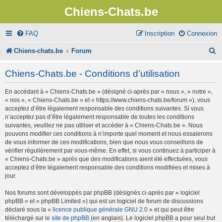
Chiens-Chats.be
FAQ
Inscription
Connexion
R
Chiens-chats.be
Forum
e
Chiens-Chats.be - Conditions d’utilisation
c
En accédant à « Chiens-Chats.be » (désigné ci-après par « nous », « notre »,
h
« nos », « Chiens-Chats.be » et « https://www.chiens-chats.be/forum »), vous
e
acceptez d’être légalement responsable des conditions suivantes. Si vous
n’acceptez pas d’être légalement responsable de toutes les conditions
r
suivantes, veuillez ne pas utiliser et accéder à « Chiens-Chats.be ». Nous
pouvons modifier ces conditions à n’importe quel moment et nous essaierons
c
de vous informer de ces modifications, bien que nous vous conseillons de
vérifier régulièrement par vous-même. En effet, si vous continuez à participer à
h
« Chiens-Chats.be » après que des modifications aient été effectuées, vous
e
acceptez d’être légalement responsable des conditions modifiées et mises à
jour.
r
Nos forums sont développés par phpBB (désignés ci-après par « logiciel
phpBB » et « phpBB Limited ») qui est un logiciel de forum de discussions
déclaré sous la «
licence publique générale GNU 2.0
» et qui peut être
téléchargé sur
le site de phpBB
(en anglais). Le logiciel phpBB a pour seul but