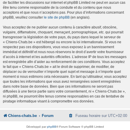
de faciliter les discussions sur internet et phpBB Limited ne peut en aucun cas
être tenu comme responsable de la conduite et du contenu que nous
acceptons et que nous n’acceptons pas. Pour plus d’informations concernant
phpBB, veuillez consulter
le site de phpBB
(en anglais).
Vous acceptez de ne publier aucun contenu à caractère abusif, obscène,
vulgaire, diffamatoire, choquant, menaçant, pornographique, etc. qui pourrait
transgresser la législation de votre pays, du pays dans lequel le serveur de
« Chiens-Chats.be » est hébergé ou encore la loi internationale. Si vous ne
respectez pas ces dispositions, vous vous exposez à un bannissement
immédiat et définitif et nous nous réservons le droit d’avertir votre fournisseur
d’accès à internet et les autorités officielles. L’adresse IP de tous les messages
est enregistrée afin d’aider au renforcement de ces conditions. Vous acceptez
le fait que « Chiens-Chats.be » ait le droit de supprimer, de modifier, de
déplacer ou de verrouiller n’importe quel sujet et message à n’importe quel
moment si nous estimons cela nécessaire. En tant qu’utilisateur, vous acceptez
que toutes les informations que vous avez renseignées soient enregistrées
dans notre base de données. Bien que ces informations ne seront pas
diffusées à une tierce partie sans votre consentement, ni « Chiens-Chats.be »,
ni phpBB, ne pourront être tenus comme responsables en cas de tentative de
piratage informatique visant à compromettre vos données.
Chiens-chats.be
Forum
Fuseau horaire sur
UTC+02:00
Développé par
phpBB
® Forum Software © phpBB Limited