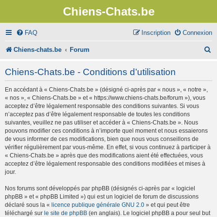
Chiens-Chats.be
FAQ
Inscription
Connexion
R
Chiens-chats.be
Forum
e
Chiens-Chats.be - Conditions d’utilisation
c
En accédant à « Chiens-Chats.be » (désigné ci-après par « nous », « notre »,
h
« nos », « Chiens-Chats.be » et « https://www.chiens-chats.be/forum »), vous
e
acceptez d’être légalement responsable des conditions suivantes. Si vous
n’acceptez pas d’être légalement responsable de toutes les conditions
r
suivantes, veuillez ne pas utiliser et accéder à « Chiens-Chats.be ». Nous
pouvons modifier ces conditions à n’importe quel moment et nous essaierons
c
de vous informer de ces modifications, bien que nous vous conseillons de
vérifier régulièrement par vous-même. En effet, si vous continuez à participer à
h
« Chiens-Chats.be » après que des modifications aient été effectuées, vous
e
acceptez d’être légalement responsable des conditions modifiées et mises à
jour.
r
Nos forums sont développés par phpBB (désignés ci-après par « logiciel
phpBB » et « phpBB Limited ») qui est un logiciel de forum de discussions
déclaré sous la «
licence publique générale GNU 2.0
» et qui peut être
téléchargé sur
le site de phpBB
(en anglais). Le logiciel phpBB a pour seul but