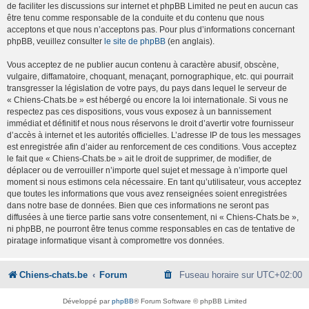
de faciliter les discussions sur internet et phpBB Limited ne peut en aucun cas
être tenu comme responsable de la conduite et du contenu que nous
acceptons et que nous n’acceptons pas. Pour plus d’informations concernant
phpBB, veuillez consulter
le site de phpBB
(en anglais).
Vous acceptez de ne publier aucun contenu à caractère abusif, obscène,
vulgaire, diffamatoire, choquant, menaçant, pornographique, etc. qui pourrait
transgresser la législation de votre pays, du pays dans lequel le serveur de
« Chiens-Chats.be » est hébergé ou encore la loi internationale. Si vous ne
respectez pas ces dispositions, vous vous exposez à un bannissement
immédiat et définitif et nous nous réservons le droit d’avertir votre fournisseur
d’accès à internet et les autorités officielles. L’adresse IP de tous les messages
est enregistrée afin d’aider au renforcement de ces conditions. Vous acceptez
le fait que « Chiens-Chats.be » ait le droit de supprimer, de modifier, de
déplacer ou de verrouiller n’importe quel sujet et message à n’importe quel
moment si nous estimons cela nécessaire. En tant qu’utilisateur, vous acceptez
que toutes les informations que vous avez renseignées soient enregistrées
dans notre base de données. Bien que ces informations ne seront pas
diffusées à une tierce partie sans votre consentement, ni « Chiens-Chats.be »,
ni phpBB, ne pourront être tenus comme responsables en cas de tentative de
piratage informatique visant à compromettre vos données.
Chiens-chats.be
Forum
Fuseau horaire sur
UTC+02:00
Développé par
phpBB
® Forum Software © phpBB Limited