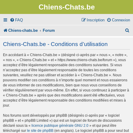
Chiens-Chats.be
FAQ
Inscription
Connexion
R
Chiens-chats.be
Forum
e
Chiens-Chats.be - Conditions d’utilisation
c
En accédant à « Chiens-Chats.be » (désigné ci-après par « nous », « notre »,
h
« nos », « Chiens-Chats.be » et « https://www.chiens-chats.be/forum »), vous
e
acceptez d’être légalement responsable des conditions suivantes. Si vous
n’acceptez pas d’être légalement responsable de toutes les conditions
r
suivantes, veuillez ne pas utiliser et accéder à « Chiens-Chats.be ». Nous
pouvons modifier ces conditions à n’importe quel moment et nous essaierons
c
de vous informer de ces modifications, bien que nous vous conseillons de
vérifier régulièrement par vous-même. En effet, si vous continuez à participer à
h
« Chiens-Chats.be » après que des modifications aient été effectuées, vous
e
acceptez d’être légalement responsable des conditions modifiées et mises à
jour.
r
Nos forums sont développés par phpBB (désignés ci-après par « logiciel
phpBB » et « phpBB Limited ») qui est un logiciel de forum de discussions
déclaré sous la «
licence publique générale GNU 2.0
» et qui peut être
téléchargé sur
le site de phpBB
(en anglais). Le logiciel phpBB a pour seul but