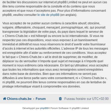
de faciliter les discussions sur internet et phpBB Limited ne peut en aucun cas
être tenu comme responsable de la conduite et du contenu que nous
acceptons et que nous n’acceptons pas. Pour plus d’informations concernant
phpBB, veuillez consulter
le site de phpBB
(en anglais).
Vous acceptez de ne publier aucun contenu à caractère abusif, obscène,
vulgaire, diffamatoire, choquant, menaçant, pornographique, etc. qui pourrait
transgresser la législation de votre pays, du pays dans lequel le serveur de
« Chiens-Chats.be » est hébergé ou encore la loi internationale. Si vous ne
respectez pas ces dispositions, vous vous exposez à un bannissement
immédiat et définitif et nous nous réservons le droit d’avertir votre fournisseur
d’accès à internet et les autorités officielles. L’adresse IP de tous les messages
est enregistrée afin d’aider au renforcement de ces conditions. Vous acceptez
le fait que « Chiens-Chats.be » ait le droit de supprimer, de modifier, de
déplacer ou de verrouiller n’importe quel sujet et message à n’importe quel
moment si nous estimons cela nécessaire. En tant qu’utilisateur, vous acceptez
que toutes les informations que vous avez renseignées soient enregistrées
dans notre base de données. Bien que ces informations ne seront pas
diffusées à une tierce partie sans votre consentement, ni « Chiens-Chats.be »,
ni phpBB, ne pourront être tenus comme responsables en cas de tentative de
piratage informatique visant à compromettre vos données.
Chiens-chats.be
Forum
Fuseau horaire sur
UTC+02:00
Développé par
phpBB
® Forum Software © phpBB Limited