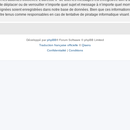
 de déplacer ou de verrouiller n’importe quel sujet et message à n’importe quel mome
ignées soient enregistrées dans notre base de données. Bien que ces informations n
être tenus comme responsables en cas de tentative de piratage informatique visan
Développé par
phpBB
® Forum Software © phpBB Limited
Traduction française officielle
©
Qiaeru
Confidentialité
|
Conditions