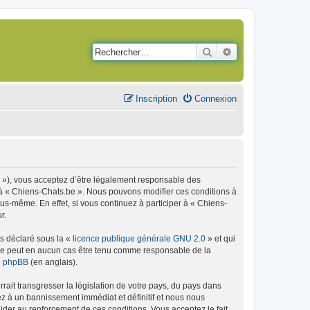
Rechercher
Recherche avancé
Inscription
Connexion
m »), vous acceptez d’être légalement responsable des
r à « Chiens-Chats.be ». Nous pouvons modifier ces conditions à
s-même. En effet, si vous continuez à participer à « Chiens-
r.
ns déclaré sous la «
licence publique générale GNU 2.0
» et qui
ed ne peut en aucun cas être tenu comme responsable de la
de phpBB
(en anglais).
ait transgresser la législation de votre pays, du pays dans
ez à un bannissement immédiat et définitif et nous nous
d’aider au renforcement de ces conditions. Vous acceptez le fait