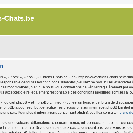
s-Chats.be
on
 », « notre », « nos », « Chiens-Chats.be » et « https://www.chiens-chats.be/foru
 responsable de toutes les conditions suivantes, veuillez ne pas utiliser et accéde
es modifications, bien que nous vous conseillons de vérifier régulièrement par vou
ous acceptez d’être légalement responsable des conditions modifiées et mises à jou
 logiciel phpBB » et « phpBB Limited ») qui est un logiciel de forum de discussio
iel phpBB a pour seul but de faciliter les discussions sur internet et phpBB Limit
ptons pas. Pour plus d’informations concernant phpBB, veuillez consulter
le site 
obscène, vulgaire, diffamatoire, choquant, menaçant, pornographique, etc. qui pourr
 la loi internationale. Si vous ne respectez pas ces dispositions, vous vous expos
 et les autorités officielles. L’adresse IP de tous les messages est enregistrée afin 