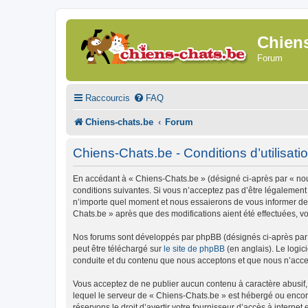
Chien
Forum
Raccourcis
FAQ
Chiens-chats.be
Forum
Chiens-Chats.be - Conditions d’utilisati
En accédant à « Chiens-Chats.be » (désigné ci-après par « nous
conditions suivantes. Si vous n’acceptez pas d’être légalement
n’importe quel moment et nous essaierons de vous informer de c
Chats.be » après que des modifications aient été effectuées, v
Nos forums sont développés par phpBB (désignés ci-après par «
peut être téléchargé sur
le site de phpBB
(en anglais). Le logic
conduite et du contenu que nous acceptons et que nous n’acce
Vous acceptez de ne publier aucun contenu à caractère abusif, 
lequel le serveur de « Chiens-Chats.be » est hébergé ou encore
réservons le droit d’avertir votre fournisseur d’accès à internet