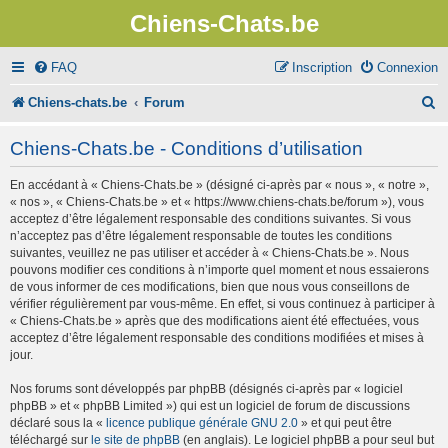
Chiens-Chats.be
FAQ
Inscription
Connexion
R
Chiens-chats.be
Forum
e
Chiens-Chats.be - Conditions d’utilisation
c
En accédant à « Chiens-Chats.be » (désigné ci-après par « nous », « notre »,
h
« nos », « Chiens-Chats.be » et « https://www.chiens-chats.be/forum »), vous
e
acceptez d’être légalement responsable des conditions suivantes. Si vous
n’acceptez pas d’être légalement responsable de toutes les conditions
r
suivantes, veuillez ne pas utiliser et accéder à « Chiens-Chats.be ». Nous
pouvons modifier ces conditions à n’importe quel moment et nous essaierons
c
de vous informer de ces modifications, bien que nous vous conseillons de
vérifier régulièrement par vous-même. En effet, si vous continuez à participer à
h
« Chiens-Chats.be » après que des modifications aient été effectuées, vous
e
acceptez d’être légalement responsable des conditions modifiées et mises à
jour.
r
Nos forums sont développés par phpBB (désignés ci-après par « logiciel
phpBB » et « phpBB Limited ») qui est un logiciel de forum de discussions
déclaré sous la «
licence publique générale GNU 2.0
» et qui peut être
téléchargé sur
le site de phpBB
(en anglais). Le logiciel phpBB a pour seul but