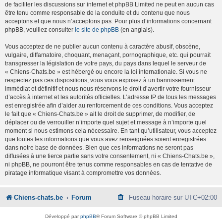
de faciliter les discussions sur internet et phpBB Limited ne peut en aucun cas
être tenu comme responsable de la conduite et du contenu que nous
acceptons et que nous n’acceptons pas. Pour plus d’informations concernant
phpBB, veuillez consulter
le site de phpBB
(en anglais).
Vous acceptez de ne publier aucun contenu à caractère abusif, obscène,
vulgaire, diffamatoire, choquant, menaçant, pornographique, etc. qui pourrait
transgresser la législation de votre pays, du pays dans lequel le serveur de
« Chiens-Chats.be » est hébergé ou encore la loi internationale. Si vous ne
respectez pas ces dispositions, vous vous exposez à un bannissement
immédiat et définitif et nous nous réservons le droit d’avertir votre fournisseur
d’accès à internet et les autorités officielles. L’adresse IP de tous les messages
est enregistrée afin d’aider au renforcement de ces conditions. Vous acceptez
le fait que « Chiens-Chats.be » ait le droit de supprimer, de modifier, de
déplacer ou de verrouiller n’importe quel sujet et message à n’importe quel
moment si nous estimons cela nécessaire. En tant qu’utilisateur, vous acceptez
que toutes les informations que vous avez renseignées soient enregistrées
dans notre base de données. Bien que ces informations ne seront pas
diffusées à une tierce partie sans votre consentement, ni « Chiens-Chats.be »,
ni phpBB, ne pourront être tenus comme responsables en cas de tentative de
piratage informatique visant à compromettre vos données.
Chiens-chats.be
Forum
Fuseau horaire sur
UTC+02:00
Développé par
phpBB
® Forum Software © phpBB Limited