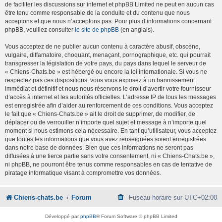
de faciliter les discussions sur internet et phpBB Limited ne peut en aucun cas
être tenu comme responsable de la conduite et du contenu que nous
acceptons et que nous n’acceptons pas. Pour plus d’informations concernant
phpBB, veuillez consulter
le site de phpBB
(en anglais).
Vous acceptez de ne publier aucun contenu à caractère abusif, obscène,
vulgaire, diffamatoire, choquant, menaçant, pornographique, etc. qui pourrait
transgresser la législation de votre pays, du pays dans lequel le serveur de
« Chiens-Chats.be » est hébergé ou encore la loi internationale. Si vous ne
respectez pas ces dispositions, vous vous exposez à un bannissement
immédiat et définitif et nous nous réservons le droit d’avertir votre fournisseur
d’accès à internet et les autorités officielles. L’adresse IP de tous les messages
est enregistrée afin d’aider au renforcement de ces conditions. Vous acceptez
le fait que « Chiens-Chats.be » ait le droit de supprimer, de modifier, de
déplacer ou de verrouiller n’importe quel sujet et message à n’importe quel
moment si nous estimons cela nécessaire. En tant qu’utilisateur, vous acceptez
que toutes les informations que vous avez renseignées soient enregistrées
dans notre base de données. Bien que ces informations ne seront pas
diffusées à une tierce partie sans votre consentement, ni « Chiens-Chats.be »,
ni phpBB, ne pourront être tenus comme responsables en cas de tentative de
piratage informatique visant à compromettre vos données.
Chiens-chats.be
Forum
Fuseau horaire sur
UTC+02:00
Développé par
phpBB
® Forum Software © phpBB Limited