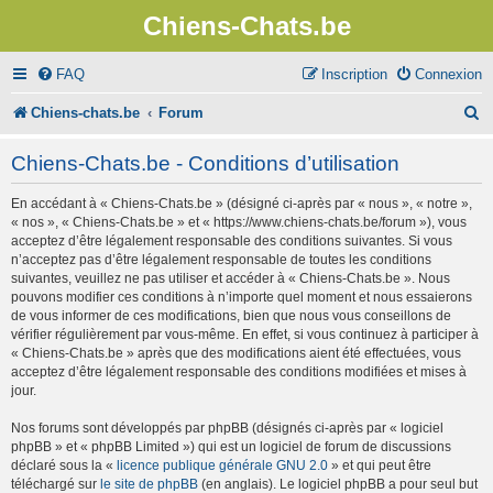
Chiens-Chats.be
FAQ
Inscription
Connexion
R
Chiens-chats.be
Forum
e
Chiens-Chats.be - Conditions d’utilisation
c
En accédant à « Chiens-Chats.be » (désigné ci-après par « nous », « notre »,
h
« nos », « Chiens-Chats.be » et « https://www.chiens-chats.be/forum »), vous
e
acceptez d’être légalement responsable des conditions suivantes. Si vous
n’acceptez pas d’être légalement responsable de toutes les conditions
r
suivantes, veuillez ne pas utiliser et accéder à « Chiens-Chats.be ». Nous
pouvons modifier ces conditions à n’importe quel moment et nous essaierons
c
de vous informer de ces modifications, bien que nous vous conseillons de
vérifier régulièrement par vous-même. En effet, si vous continuez à participer à
h
« Chiens-Chats.be » après que des modifications aient été effectuées, vous
e
acceptez d’être légalement responsable des conditions modifiées et mises à
jour.
r
Nos forums sont développés par phpBB (désignés ci-après par « logiciel
phpBB » et « phpBB Limited ») qui est un logiciel de forum de discussions
déclaré sous la «
licence publique générale GNU 2.0
» et qui peut être
téléchargé sur
le site de phpBB
(en anglais). Le logiciel phpBB a pour seul but