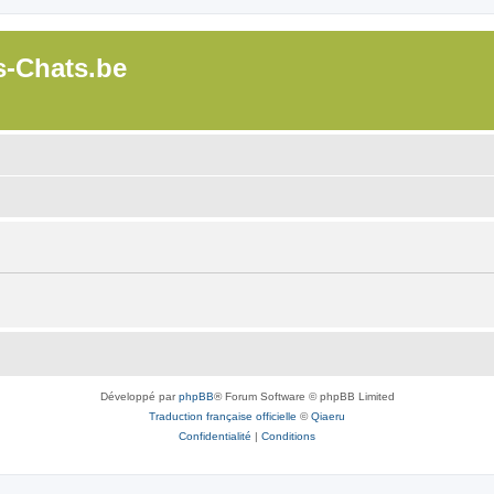
s-Chats.be
Développé par
phpBB
® Forum Software © phpBB Limited
Traduction française officielle
©
Qiaeru
Confidentialité
|
Conditions