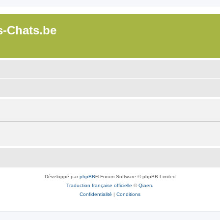
s-Chats.be
Développé par
phpBB
® Forum Software © phpBB Limited
Traduction française officielle
©
Qiaeru
Confidentialité
|
Conditions