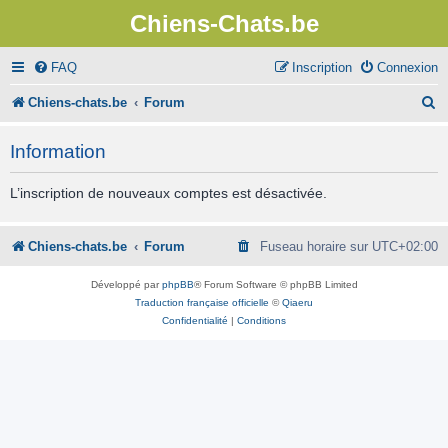
Chiens-Chats.be
FAQ
Inscription
Connexion
R
Chiens-chats.be
Forum
e
Information
c
h
L’inscription de nouveaux comptes est désactivée.
e
r
Chiens-chats.be
Forum
Fuseau horaire sur
UTC+02:00
c
Développé par
phpBB
® Forum Software © phpBB Limited
h
Traduction française officielle
©
Qiaeru
Confidentialité
|
Conditions
e
r