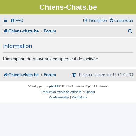
Chiens-Chats.be
FAQ
Inscription
Connexion
R
Chiens-chats.be
Forum
e
Information
c
h
L’inscription de nouveaux comptes est désactivée.
e
r
Chiens-chats.be
Forum
Fuseau horaire sur
UTC+02:00
c
Développé par
phpBB
® Forum Software © phpBB Limited
h
Traduction française officielle
©
Qiaeru
Confidentialité
|
Conditions
e
r