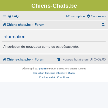
Chiens-Chats.be
FAQ
Inscription
Connexion
R
Chiens-chats.be
Forum
e
Information
c
h
L’inscription de nouveaux comptes est désactivée.
e
r
Chiens-chats.be
Forum
Fuseau horaire sur
UTC+02:00
c
Développé par
phpBB
® Forum Software © phpBB Limited
h
Traduction française officielle
©
Qiaeru
Confidentialité
|
Conditions
e
r