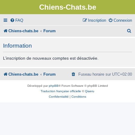
Chiens-Chats.be
FAQ
Inscription
Connexion
R
Chiens-chats.be
Forum
e
Information
c
h
L’inscription de nouveaux comptes est désactivée.
e
r
Chiens-chats.be
Forum
Fuseau horaire sur
UTC+02:00
c
Développé par
phpBB
® Forum Software © phpBB Limited
h
Traduction française officielle
©
Qiaeru
Confidentialité
|
Conditions
e
r