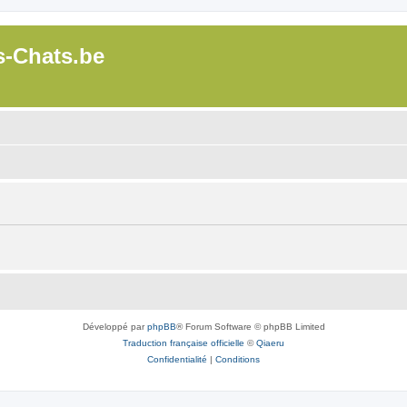
s-Chats.be
Développé par
phpBB
® Forum Software © phpBB Limited
Traduction française officielle
©
Qiaeru
Confidentialité
|
Conditions