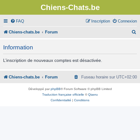
Chiens-Chats.be
FAQ
Inscription
Connexion
R
Chiens-chats.be
Forum
e
Information
c
h
L’inscription de nouveaux comptes est désactivée.
e
r
Chiens-chats.be
Forum
Fuseau horaire sur
UTC+02:00
c
Développé par
phpBB
® Forum Software © phpBB Limited
h
Traduction française officielle
©
Qiaeru
Confidentialité
|
Conditions
e
r