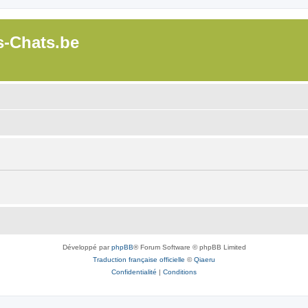
s-Chats.be
Développé par
phpBB
® Forum Software © phpBB Limited
Traduction française officielle
©
Qiaeru
Confidentialité
|
Conditions