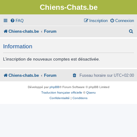
Chiens-Chats.be
FAQ
Inscription
Connexion
R
Chiens-chats.be
Forum
e
Information
c
h
L’inscription de nouveaux comptes est désactivée.
e
r
Chiens-chats.be
Forum
Fuseau horaire sur
UTC+02:00
c
Développé par
phpBB
® Forum Software © phpBB Limited
h
Traduction française officielle
©
Qiaeru
Confidentialité
|
Conditions
e
r