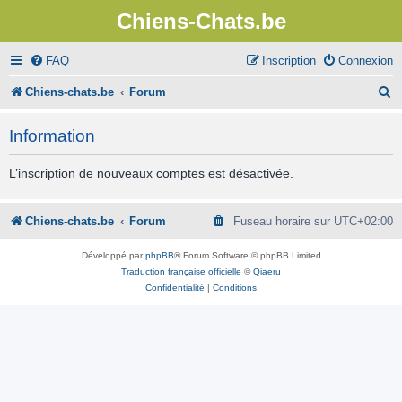
Chiens-Chats.be
FAQ
Inscription
Connexion
R
Chiens-chats.be
Forum
e
Information
c
h
L’inscription de nouveaux comptes est désactivée.
e
r
Chiens-chats.be
Forum
Fuseau horaire sur
UTC+02:00
c
Développé par
phpBB
® Forum Software © phpBB Limited
h
Traduction française officielle
©
Qiaeru
Confidentialité
|
Conditions
e
r