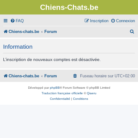
Chiens-Chats.be
FAQ
Inscription
Connexion
R
Chiens-chats.be
Forum
e
Information
c
h
L’inscription de nouveaux comptes est désactivée.
e
r
Chiens-chats.be
Forum
Fuseau horaire sur
UTC+02:00
c
Développé par
phpBB
® Forum Software © phpBB Limited
h
Traduction française officielle
©
Qiaeru
Confidentialité
|
Conditions
e
r