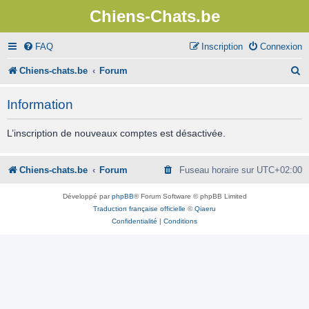
Chiens-Chats.be
FAQ
Inscription
Connexion
R
Chiens-chats.be
Forum
e
Information
c
h
L’inscription de nouveaux comptes est désactivée.
e
r
Chiens-chats.be
Forum
Fuseau horaire sur
UTC+02:00
c
Développé par
phpBB
® Forum Software © phpBB Limited
h
Traduction française officielle
©
Qiaeru
Confidentialité
|
Conditions
e
r