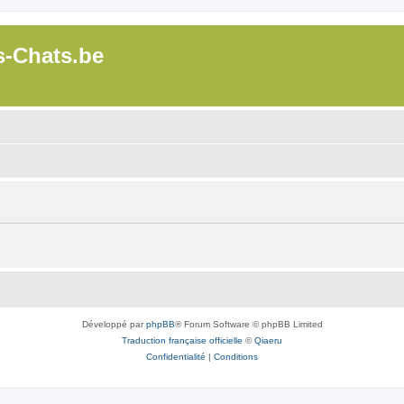
s-Chats.be
Développé par
phpBB
® Forum Software © phpBB Limited
Traduction française officielle
©
Qiaeru
Confidentialité
|
Conditions