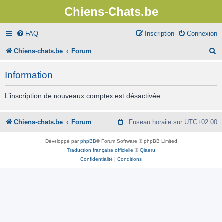
Chiens-Chats.be
FAQ
Inscription
Connexion
R
Chiens-chats.be
Forum
e
Information
c
h
L’inscription de nouveaux comptes est désactivée.
e
r
Chiens-chats.be
Forum
Fuseau horaire sur
UTC+02:00
c
Développé par
phpBB
® Forum Software © phpBB Limited
h
Traduction française officielle
©
Qiaeru
Confidentialité
|
Conditions
e
r