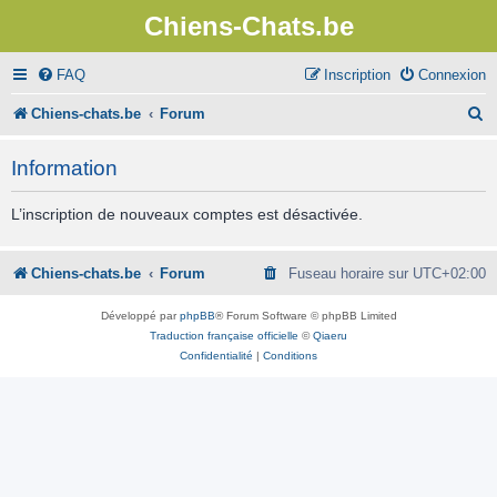
Chiens-Chats.be
FAQ
Inscription
Connexion
R
Chiens-chats.be
Forum
e
Information
c
h
L’inscription de nouveaux comptes est désactivée.
e
r
Chiens-chats.be
Forum
Fuseau horaire sur
UTC+02:00
c
Développé par
phpBB
® Forum Software © phpBB Limited
h
Traduction française officielle
©
Qiaeru
Confidentialité
|
Conditions
e
r