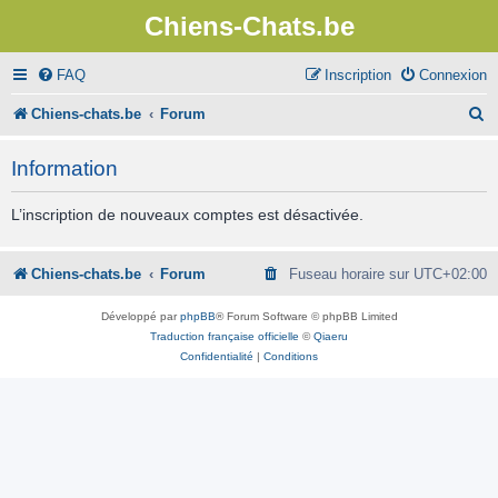
Chiens-Chats.be
FAQ
Inscription
Connexion
R
Chiens-chats.be
Forum
e
Information
c
h
L’inscription de nouveaux comptes est désactivée.
e
r
Chiens-chats.be
Forum
Fuseau horaire sur
UTC+02:00
c
Développé par
phpBB
® Forum Software © phpBB Limited
h
Traduction française officielle
©
Qiaeru
Confidentialité
|
Conditions
e
r