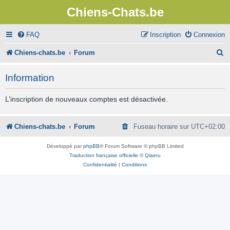
Chiens-Chats.be
FAQ
Inscription
Connexion
R
Chiens-chats.be
Forum
e
Information
c
h
L’inscription de nouveaux comptes est désactivée.
e
r
Chiens-chats.be
Forum
Fuseau horaire sur
UTC+02:00
c
Développé par
phpBB
® Forum Software © phpBB Limited
h
Traduction française officielle
©
Qiaeru
Confidentialité
|
Conditions
e
r