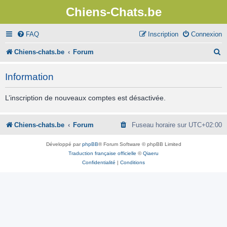
Chiens-Chats.be
FAQ
Inscription
Connexion
R
Chiens-chats.be
Forum
e
Information
c
h
L’inscription de nouveaux comptes est désactivée.
e
r
Chiens-chats.be
Forum
Fuseau horaire sur
UTC+02:00
c
Développé par
phpBB
® Forum Software © phpBB Limited
h
Traduction française officielle
©
Qiaeru
Confidentialité
|
Conditions
e
r