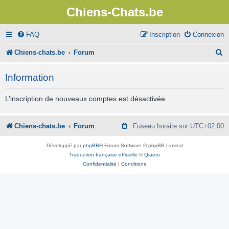
Chiens-Chats.be
FAQ
Inscription
Connexion
R
Chiens-chats.be
Forum
e
Information
c
h
L’inscription de nouveaux comptes est désactivée.
e
r
Chiens-chats.be
Forum
Fuseau horaire sur
UTC+02:00
c
Développé par
phpBB
® Forum Software © phpBB Limited
h
Traduction française officielle
©
Qiaeru
Confidentialité
|
Conditions
e
r