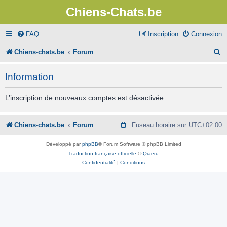
Chiens-Chats.be
FAQ
Inscription
Connexion
R
Chiens-chats.be
Forum
e
Information
c
h
L’inscription de nouveaux comptes est désactivée.
e
r
Chiens-chats.be
Forum
Fuseau horaire sur
UTC+02:00
c
Développé par
phpBB
® Forum Software © phpBB Limited
h
Traduction française officielle
©
Qiaeru
Confidentialité
|
Conditions
e
r