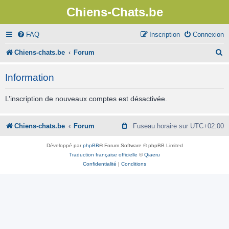
Chiens-Chats.be
FAQ
Inscription
Connexion
R
Chiens-chats.be
Forum
e
Information
c
h
L’inscription de nouveaux comptes est désactivée.
e
r
Chiens-chats.be
Forum
Fuseau horaire sur
UTC+02:00
c
Développé par
phpBB
® Forum Software © phpBB Limited
h
Traduction française officielle
©
Qiaeru
Confidentialité
|
Conditions
e
r