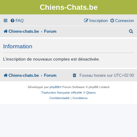
Chiens-Chats.be
FAQ
Inscription
Connexion
R
Chiens-chats.be
Forum
e
Information
c
h
L’inscription de nouveaux comptes est désactivée.
e
r
Chiens-chats.be
Forum
Fuseau horaire sur
UTC+02:00
c
Développé par
phpBB
® Forum Software © phpBB Limited
h
Traduction française officielle
©
Qiaeru
Confidentialité
|
Conditions
e
r