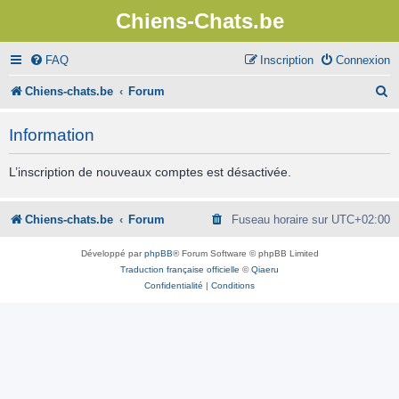
Chiens-Chats.be
FAQ
Inscription
Connexion
R
Chiens-chats.be
Forum
e
Information
c
h
L’inscription de nouveaux comptes est désactivée.
e
r
Chiens-chats.be
Forum
Fuseau horaire sur
UTC+02:00
c
Développé par
phpBB
® Forum Software © phpBB Limited
h
Traduction française officielle
©
Qiaeru
Confidentialité
|
Conditions
e
r