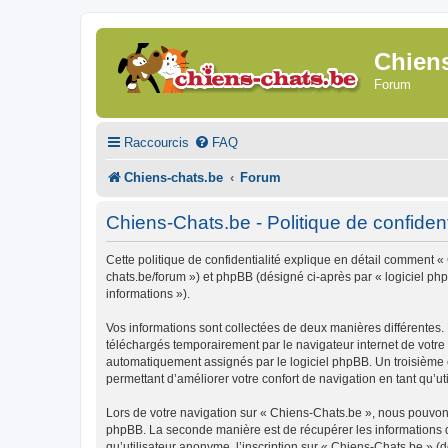
Chien
Forum
Raccourcis
FAQ
Chiens-chats.be
Forum
Chiens-Chats.be - Politique de confident
Cette politique de confidentialité explique en détail comment « 
chats.be/forum ») et phpBB (désigné ci-après par « logiciel phpB
informations »).
Vos informations sont collectées de deux manières différentes.
téléchargés temporairement par le navigateur internet de votre 
automatiquement assignés par le logiciel phpBB. Un troisième co
permettant d’améliorer votre confort de navigation en tant qu’uti
Lors de votre navigation sur « Chiens-Chats.be », nous pouvon
phpBB. La seconde manière est de récupérer les informations 
qu’utilisateur anonyme, l’inscription sur « Chiens-Chats.be » (