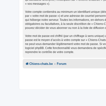
« vos messages »).
Votre compte contiendra au minimum un identifiant unique (dés
par « votre mot de passe ») et une adresse de courriel personn
qui héberge notre serveur. Toutes les informations, en-dehors de
obligatoires ou facultatives, à la seule discrétion de « Chien
pouvez décider de vous abonner ou non à la liste de diffusion 
Votre mot de passe est chiffré (par un chiffrage à sens unique) 
passe est le moyen d’accès à votre compte sur « Chiens-Chats.
ne peut vous demander légitimement votre mot de passe. Si vous
logiciel phpBB. Cette fonctionnalité vous demandera de spécifie
reprendre le contrôle de votre compte.
Chiens-chats.be
Forum