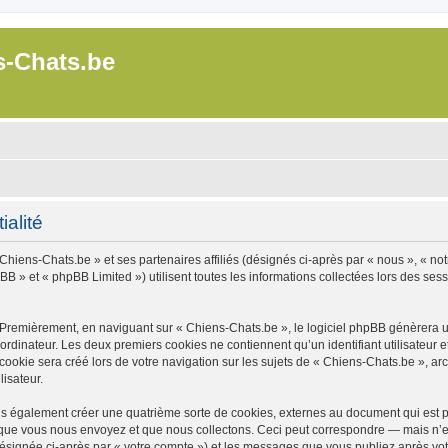
s-Chats.be
ialité
Chiens-Chats.be » et ses partenaires affiliés (désignés ci-après par « nous », « not
B » et « phpBB Limited ») utilisent toutes les informations collectées lors des sessi
 Premièrement, en naviguant sur « Chiens-Chats.be », le logiciel phpBB génèrera un
ordinateur. Les deux premiers cookies ne contiennent qu’un identifiant utilisateur 
okie sera créé lors de votre navigation sur les sujets de « Chiens-Chats.be », arch
lisateur.
s également créer une quatrième sorte de cookies, externes au document qui est pr
que vous nous envoyez et que nous collectons. Ceci peut correspondre — mais n’es
désignée ci-après par « votre compte ») et les messages que vous publiez après votr