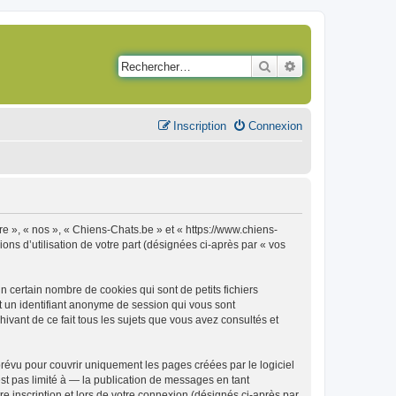
Rechercher
Recherche avancé
Inscription
Connexion
re », « nos », « Chiens-Chats.be » et « https://www.chiens-
ons d’utilisation de votre part (désignées ci-après par « vos
 certain nombre de cookies qui sont de petits fichiers
et un identifiant anonyme de session qui vous sont
ivant de ce fait tous les sujets que vous avez consultés et
évu pour couvrir uniquement les pages créées par le logiciel
t pas limité à — la publication de messages en tant
e inscription et lors de votre connexion (désignés ci-après par