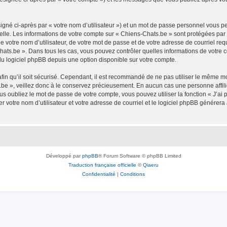
igné ci-après par « votre nom d’utilisateur ») et un mot de passe personnel vous p
elle. Les informations de votre compte sur « Chiens-Chats.be » sont protégées par
 votre nom d’utilisateur, de votre mot de passe et de votre adresse de courriel req
s-Chats.be ». Dans tous les cas, vous pouvez contrôler quelles informations de votr
du logiciel phpBB depuis une option disponible sur votre compte.
afin qu’il soit sécurisé. Cependant, il est recommandé de ne pas utiliser le même mot
be », veillez donc à le conservez précieusement. En aucun cas une personne affilié
 oubliez le mot de passe de votre compte, vous pouvez utiliser la fonction « J’ai
r votre nom d’utilisateur et votre adresse de courriel et le logiciel phpBB génére
Développé par
phpBB
® Forum Software © phpBB Limited
Traduction française officielle
©
Qiaeru
Confidentialité
|
Conditions