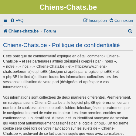
Chiens-Chats.be
FAQ
Inscription
Connexion
R
Chiens-chats.be
Forum
e
Chiens-Chats.be - Politique de confidentialité
c
Cette politique de confidentialité explique en détail comment « Chiens-
h
Chats.be » et ses partenaires affiliés (désignés ci-après par « nous »,
e
« notre », « nos », « Chiens-Chats.be » et « https://www.chiens-
chats.be/forum ») et phpBB (désigné ci-après par « logiciel phpBB » et
r
« phpBB Limited ») utilisent toutes les informations collectées lors des
sessions d’utilisation de votre part (désignées ci-après par « vos
c
informations »).
h
Vos informations sont collectées de deux manières différentes. Premièrement,
e
en naviguant sur « Chiens-Chats.be », le logiciel phpBB génèrera un certain
nombre de cookies qui sont de petits fichiers téléchargés temporairement par
r
le navigateur internet de votre ordinateur. Les deux premiers cookies ne
contiennent qu’un identifiant utilisateur et un identifiant anonyme de session
qui vous sont automatiquement assignés par le logiciel phpBB. Un troisième
cookie sera créé lors de votre navigation sur les sujets de « Chiens-
Chats.be », archivant de ce fait tous les sujets que vous avez consultés et