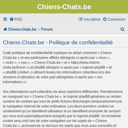
Chiens-Chats.be
FAQ
Inscription
Connexion
R
Chiens-chats.be
Forum
e
Chiens-Chats.be - Politique de confidentialité
c
Cette politique de confidentialité explique en détail comment « Chiens-
h
Chats.be » et ses partenaires affiliés (désignés ci-après par « nous »,
e
« notre », « nos », « Chiens-Chats.be » et « https://www.chiens-
chats.be/forum ») et phpBB (désigné ci-après par « logiciel phpBB » et
r
« phpBB Limited ») utilisent toutes les informations collectées lors des
sessions d’utilisation de votre part (désignées ci-après par « vos
c
informations »).
h
Vos informations sont collectées de deux manières différentes. Premièrement,
e
en naviguant sur « Chiens-Chats.be », le logiciel phpBB génèrera un certain
nombre de cookies qui sont de petits fichiers téléchargés temporairement par
r
le navigateur internet de votre ordinateur. Les deux premiers cookies ne
contiennent qu’un identifiant utilisateur et un identifiant anonyme de session
qui vous sont automatiquement assignés par le logiciel phpBB. Un troisième
cookie sera créé lors de votre navigation sur les sujets de « Chiens-
Chats.be », archivant de ce fait tous les sujets que vous avez consultés et