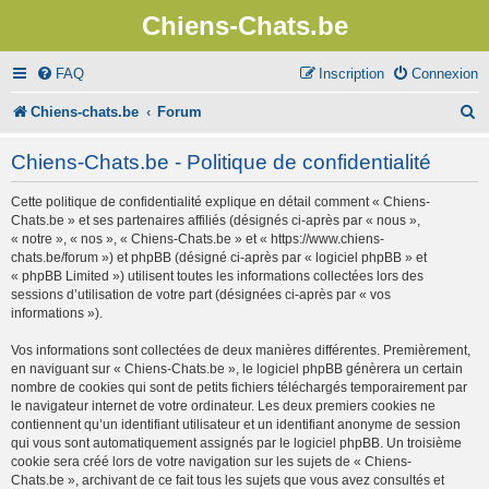
Chiens-Chats.be
FAQ
Inscription
Connexion
R
Chiens-chats.be
Forum
e
Chiens-Chats.be - Politique de confidentialité
c
Cette politique de confidentialité explique en détail comment « Chiens-
h
Chats.be » et ses partenaires affiliés (désignés ci-après par « nous »,
e
« notre », « nos », « Chiens-Chats.be » et « https://www.chiens-
chats.be/forum ») et phpBB (désigné ci-après par « logiciel phpBB » et
r
« phpBB Limited ») utilisent toutes les informations collectées lors des
sessions d’utilisation de votre part (désignées ci-après par « vos
c
informations »).
h
Vos informations sont collectées de deux manières différentes. Premièrement,
e
en naviguant sur « Chiens-Chats.be », le logiciel phpBB génèrera un certain
nombre de cookies qui sont de petits fichiers téléchargés temporairement par
r
le navigateur internet de votre ordinateur. Les deux premiers cookies ne
contiennent qu’un identifiant utilisateur et un identifiant anonyme de session
qui vous sont automatiquement assignés par le logiciel phpBB. Un troisième
cookie sera créé lors de votre navigation sur les sujets de « Chiens-
Chats.be », archivant de ce fait tous les sujets que vous avez consultés et