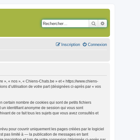
Rechercher
Recherche avancé
Inscription
Connexion
re », « nos », « Chiens-Chats.be » et « https://www.chiens-
ons d’utilisation de votre part (désignées ci-après par « vos
 certain nombre de cookies qui sont de petits fichiers
et un identifiant anonyme de session qui vous sont
ivant de ce fait tous les sujets que vous avez consultés et
évu pour couvrir uniquement les pages créées par le logiciel
t pas limité à — la publication de messages en tant
e inscription et lors de votre connexion (désignés ci-après par