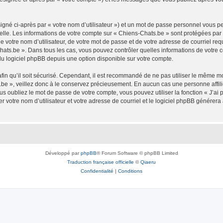
igné ci-après par « votre nom d’utilisateur ») et un mot de passe personnel vous p
elle. Les informations de votre compte sur « Chiens-Chats.be » sont protégées par
 votre nom d’utilisateur, de votre mot de passe et de votre adresse de courriel req
s-Chats.be ». Dans tous les cas, vous pouvez contrôler quelles informations de votr
du logiciel phpBB depuis une option disponible sur votre compte.
afin qu’il soit sécurisé. Cependant, il est recommandé de ne pas utiliser le même mot
be », veillez donc à le conservez précieusement. En aucun cas une personne affilié
 oubliez le mot de passe de votre compte, vous pouvez utiliser la fonction « J’ai
r votre nom d’utilisateur et votre adresse de courriel et le logiciel phpBB génére
Développé par
phpBB
® Forum Software © phpBB Limited
Traduction française officielle
©
Qiaeru
Confidentialité
|
Conditions