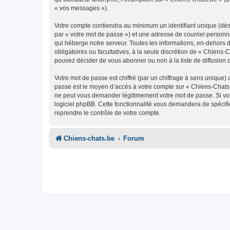
« vos messages »).
Votre compte contiendra au minimum un identifiant unique (dés
par « votre mot de passe ») et une adresse de courriel personn
qui héberge notre serveur. Toutes les informations, en-dehors de
obligatoires ou facultatives, à la seule discrétion de « Chien
pouvez décider de vous abonner ou non à la liste de diffusion 
Votre mot de passe est chiffré (par un chiffrage à sens unique) 
passe est le moyen d’accès à votre compte sur « Chiens-Chats.
ne peut vous demander légitimement votre mot de passe. Si vous
logiciel phpBB. Cette fonctionnalité vous demandera de spécifie
reprendre le contrôle de votre compte.
Chiens-chats.be
Forum