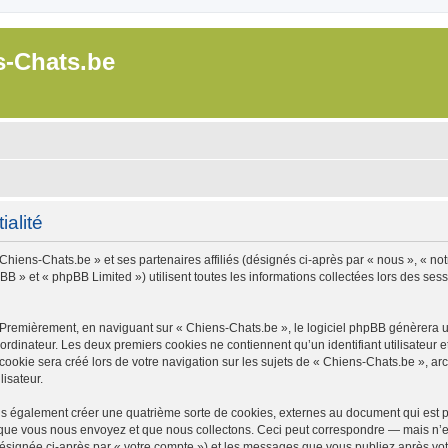
s-Chats.be
ialité
Chiens-Chats.be » et ses partenaires affiliés (désignés ci-après par « nous », « not
B » et « phpBB Limited ») utilisent toutes les informations collectées lors des sessi
 Premièrement, en naviguant sur « Chiens-Chats.be », le logiciel phpBB génèrera un
ordinateur. Les deux premiers cookies ne contiennent qu’un identifiant utilisateur 
okie sera créé lors de votre navigation sur les sujets de « Chiens-Chats.be », arch
lisateur.
s également créer une quatrième sorte de cookies, externes au document qui est pr
que vous nous envoyez et que nous collectons. Ceci peut correspondre — mais n’es
désignée ci-après par « votre compte ») et les messages que vous publiez après votr