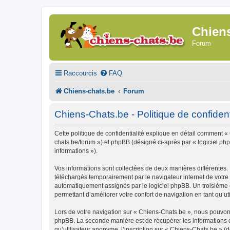
Chien
Forum
Raccourcis
FAQ
Chiens-chats.be
Forum
Chiens-Chats.be - Politique de confident
Cette politique de confidentialité explique en détail comment « 
chats.be/forum ») et phpBB (désigné ci-après par « logiciel phpB
informations »).
Vos informations sont collectées de deux manières différentes.
téléchargés temporairement par le navigateur internet de votre 
automatiquement assignés par le logiciel phpBB. Un troisième co
permettant d’améliorer votre confort de navigation en tant qu’uti
Lors de votre navigation sur « Chiens-Chats.be », nous pouvon
phpBB. La seconde manière est de récupérer les informations 
qu’utilisateur anonyme, l’inscription sur « Chiens-Chats.be » (