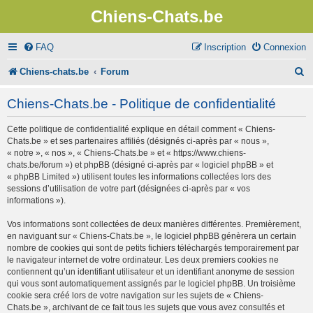
Chiens-Chats.be
FAQ
Inscription
Connexion
R
Chiens-chats.be
Forum
e
Chiens-Chats.be - Politique de confidentialité
c
Cette politique de confidentialité explique en détail comment « Chiens-
h
Chats.be » et ses partenaires affiliés (désignés ci-après par « nous »,
e
« notre », « nos », « Chiens-Chats.be » et « https://www.chiens-
chats.be/forum ») et phpBB (désigné ci-après par « logiciel phpBB » et
r
« phpBB Limited ») utilisent toutes les informations collectées lors des
sessions d’utilisation de votre part (désignées ci-après par « vos
c
informations »).
h
Vos informations sont collectées de deux manières différentes. Premièrement,
e
en naviguant sur « Chiens-Chats.be », le logiciel phpBB génèrera un certain
nombre de cookies qui sont de petits fichiers téléchargés temporairement par
r
le navigateur internet de votre ordinateur. Les deux premiers cookies ne
contiennent qu’un identifiant utilisateur et un identifiant anonyme de session
qui vous sont automatiquement assignés par le logiciel phpBB. Un troisième
cookie sera créé lors de votre navigation sur les sujets de « Chiens-
Chats.be », archivant de ce fait tous les sujets que vous avez consultés et