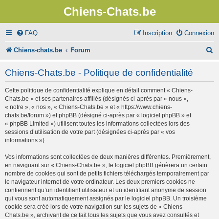
Chiens-Chats.be
FAQ
Inscription
Connexion
R
Chiens-chats.be
Forum
e
Chiens-Chats.be - Politique de confidentialité
c
Cette politique de confidentialité explique en détail comment « Chiens-
h
Chats.be » et ses partenaires affiliés (désignés ci-après par « nous »,
e
« notre », « nos », « Chiens-Chats.be » et « https://www.chiens-
chats.be/forum ») et phpBB (désigné ci-après par « logiciel phpBB » et
r
« phpBB Limited ») utilisent toutes les informations collectées lors des
sessions d’utilisation de votre part (désignées ci-après par « vos
c
informations »).
h
Vos informations sont collectées de deux manières différentes. Premièrement,
e
en naviguant sur « Chiens-Chats.be », le logiciel phpBB génèrera un certain
nombre de cookies qui sont de petits fichiers téléchargés temporairement par
r
le navigateur internet de votre ordinateur. Les deux premiers cookies ne
contiennent qu’un identifiant utilisateur et un identifiant anonyme de session
qui vous sont automatiquement assignés par le logiciel phpBB. Un troisième
cookie sera créé lors de votre navigation sur les sujets de « Chiens-
Chats.be », archivant de ce fait tous les sujets que vous avez consultés et