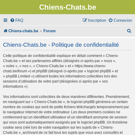
Chiens-Chats.be
FAQ
Inscription
Connexion
R
Chiens-chats.be
Forum
e
Chiens-Chats.be - Politique de confidentialité
c
Cette politique de confidentialité explique en détail comment « Chiens-
h
Chats.be » et ses partenaires affiliés (désignés ci-après par « nous »,
e
« notre », « nos », « Chiens-Chats.be » et « https://www.chiens-
chats.be/forum ») et phpBB (désigné ci-après par « logiciel phpBB » et
r
« phpBB Limited ») utilisent toutes les informations collectées lors des
sessions d’utilisation de votre part (désignées ci-après par « vos
c
informations »).
h
Vos informations sont collectées de deux manières différentes. Premièrement,
e
en naviguant sur « Chiens-Chats.be », le logiciel phpBB génèrera un certain
nombre de cookies qui sont de petits fichiers téléchargés temporairement par
r
le navigateur internet de votre ordinateur. Les deux premiers cookies ne
contiennent qu’un identifiant utilisateur et un identifiant anonyme de session
qui vous sont automatiquement assignés par le logiciel phpBB. Un troisième
cookie sera créé lors de votre navigation sur les sujets de « Chiens-
Chats.be », archivant de ce fait tous les sujets que vous avez consultés et