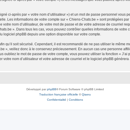
igné ci-après par « votre nom d’utilisateur ») et un mot de passe personnel vous p
elle. Les informations de votre compte sur « Chiens-Chats.be » sont protégées par
 votre nom d’utilisateur, de votre mot de passe et de votre adresse de courriel req
s-Chats.be ». Dans tous les cas, vous pouvez contrôler quelles informations de votr
du logiciel phpBB depuis une option disponible sur votre compte.
afin qu’il soit sécurisé. Cependant, il est recommandé de ne pas utiliser le même mot
be », veillez donc à le conservez précieusement. En aucun cas une personne affilié
 oubliez le mot de passe de votre compte, vous pouvez utiliser la fonction « J’ai
r votre nom d’utilisateur et votre adresse de courriel et le logiciel phpBB génére
Développé par
phpBB
® Forum Software © phpBB Limited
Traduction française officielle
©
Qiaeru
Confidentialité
|
Conditions