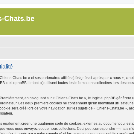
s-Chats.be
ialité
Chiens-Chats.be » et ses partenaires affiliés (désignés ci-après par « nous », « not
B » et « phpBB Limited ») utilisent toutes les informations collectées lors des sessi
 Premièrement, en naviguant sur « Chiens-Chats.be », le logiciel phpBB génèrera un
ordinateur. Les deux premiers cookies ne contiennent qu’un identifiant utilisateur 
okie sera créé lors de votre navigation sur les sujets de « Chiens-Chats.be », arch
lisateur.
s également créer une quatrième sorte de cookies, externes au document qui est pr
que vous nous envoyez et que nous collectons. Ceci peut correspondre — mais n’es
désignée ci-après par « votre compte ») et les messages que vous publiez après votr