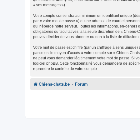
« vos messages »).
Votre compte contiendra au minimum un identifiant unique (dés
par « votre mot de passe ») et une adresse de courriel personn
qui héberge notre serveur. Toutes les informations, en-dehors de
obligatoires ou facultatives, à la seule discrétion de « Chien
pouvez décider de vous abonner ou non à la liste de diffusion 
Votre mot de passe est chiffré (par un chiffrage à sens unique) 
passe est le moyen d’accès à votre compte sur « Chiens-Chats.
ne peut vous demander légitimement votre mot de passe. Si vous
logiciel phpBB. Cette fonctionnalité vous demandera de spécifie
reprendre le contrôle de votre compte.
Chiens-chats.be
Forum