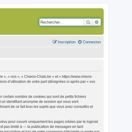
Rechercher
Recherche avancé
Inscription
Connexion
re », « nos », « Chiens-Chats.be » et « https://www.chiens-
ons d’utilisation de votre part (désignées ci-après par « vos
 certain nombre de cookies qui sont de petits fichiers
et un identifiant anonyme de session qui vous sont
ivant de ce fait tous les sujets que vous avez consultés et
évu pour couvrir uniquement les pages créées par le logiciel
t pas limité à — la publication de messages en tant
e inscription et lors de votre connexion (désignés ci-après par