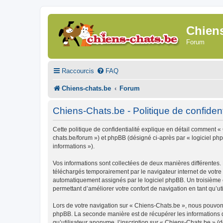
Chien
Forum
Raccourcis
FAQ
Chiens-chats.be
Forum
Chiens-Chats.be - Politique de confident
Cette politique de confidentialité explique en détail comment « 
chats.be/forum ») et phpBB (désigné ci-après par « logiciel phpB
informations »).
Vos informations sont collectées de deux manières différentes.
téléchargés temporairement par le navigateur internet de votre 
automatiquement assignés par le logiciel phpBB. Un troisième co
permettant d’améliorer votre confort de navigation en tant qu’uti
Lors de votre navigation sur « Chiens-Chats.be », nous pouvon
phpBB. La seconde manière est de récupérer les informations 
qu’utilisateur anonyme, l’inscription sur « Chiens-Chats.be » (