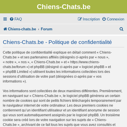
Chiens-Chats.be
FAQ
Inscription
Connexion
R
Chiens-chats.be
Forum
e
Chiens-Chats.be - Politique de confidentialité
c
Cette politique de confidentialité explique en détail comment « Chiens-
h
Chats.be » et ses partenaires affiliés (désignés ci-après par « nous »,
e
« notre », « nos », « Chiens-Chats.be » et « https://www.chiens-
chats.be/forum ») et phpBB (désigné ci-après par « logiciel phpBB » et
r
« phpBB Limited ») utilisent toutes les informations collectées lors des
sessions d’utilisation de votre part (désignées ci-après par « vos
c
informations »).
h
Vos informations sont collectées de deux manières différentes. Premièrement,
e
en naviguant sur « Chiens-Chats.be », le logiciel phpBB génèrera un certain
nombre de cookies qui sont de petits fichiers téléchargés temporairement par
r
le navigateur internet de votre ordinateur. Les deux premiers cookies ne
contiennent qu’un identifiant utilisateur et un identifiant anonyme de session
qui vous sont automatiquement assignés par le logiciel phpBB. Un troisième
cookie sera créé lors de votre navigation sur les sujets de « Chiens-
Chats.be », archivant de ce fait tous les sujets que vous avez consultés et